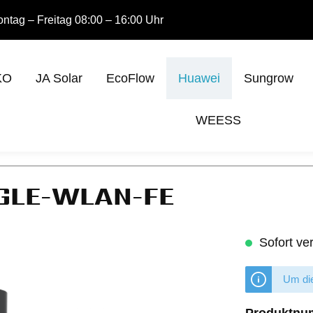
ntag – Freitag 08:00 – 16:00 Uhr
KO
JA Solar
EcoFlow
Huawei
Sungrow
WEESS
GLE-WLAN-FE
Sofort ver
Um die