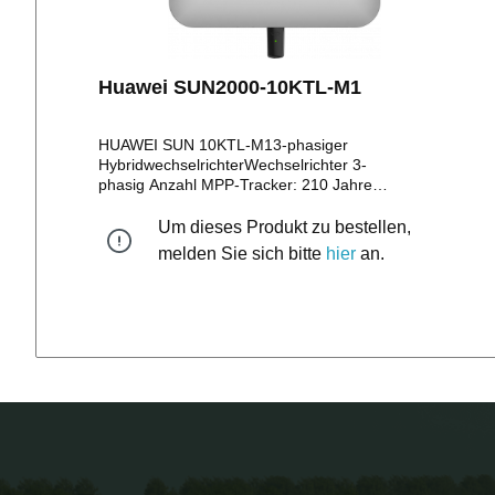
Huawei SUN2000-10KTL-M1
HUAWEI SUN 10KTL-M13-phasiger
HybridwechselrichterWechselrichter 3-
phasig Anzahl MPP-Tracker: 210 Jahre
Herstellergarantie Maße: 525 x 470 x 146,5
mmGewicht: 17kg ZEREZ ID: ZE-KWZS-LJEA-
Um dieses Produkt zu bestellen,
0001
melden Sie sich bitte
hier
an.