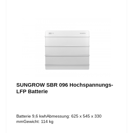
die großen Leistungsklassen der Sungrow Hybrid-
Wechselrichter. Auf die Plätze, fertig –
Sungrow.Produktvorteile:• Bis zu 40,0 kWh pro Turm•
zeitlich unbegrenzt erweiterbar• Nach 2510-50
zertifizierte Batteriesicherheit• Stabile Tragegriffe an
jedem SpeichermodulProdukteigenschaften:•
Batteriekapazität (nutzbar): 20,0 kWh• Zeitfenster
Erweiterung: unbegrenzt• Zellchemie: LFP•
Nennspannung: 281,6 V• Schutzklasse: IP55•
Abmessungen: 900 x 675 x 350 mm (HxBxT)•
Gewicht: BCU + Sockel 16,0 kg, 4 x Speicher je 48,0
kg
SUNGROW SBR 096 Hochspannungs-
LFP Batterie
Batterie 9,6 kwhAbmessung: 625 x 545 x 330
mmGewicht: 114 kg