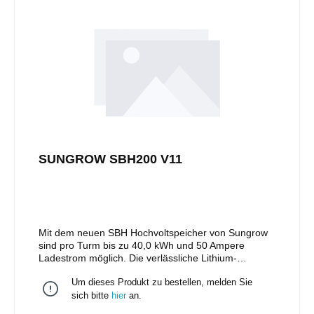
SUNGROW SBH200 V11
Mit dem neuen SBH Hochvoltspeicher von Sungrow
sind pro Turm bis zu 40,0 kWh und 50 Ampere
Ladestrom möglich. Die verlässliche Lithium-
Eisenphosphat-Technologie ist wie bei der SBR Serie
Um dieses Produkt zu bestellen, melden Sie
nach VDE 2510-50 zertifiziert und zeitlich unbegrenzt
erweiterbar. Schnelle und einfache Installation durch
sich bitte
hier
an.
kabelloses Stapelkonzept. Die ideale Kombination für