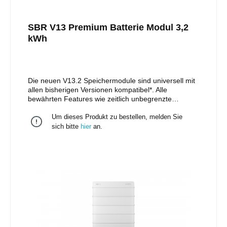
SBR V13 Premium Batterie Modul 3,2
kWh
Die neuen V13.2 Speichermodule sind universell mit
allen bisherigen Versionen kompatibel*. Alle
bewährten Features wie zeitlich unbegrenzte
Erweiterbarkeit, schnelle und einfache Installation
Um dieses Produkt zu bestellen, melden Sie
durch Stapelkonzept sowie zertifizierte
Batteriesicherheit nach VDE 2510-50 bleiben am
sich bitte
hier
an.
Start. Auf die Plätze, fertig –
Sungrow.Produktvorteile:• Mit allen bisherigen
Speicher-Versionen kompatibel*• zeitlich unbegrenzt
erweiterbar• Nach 2510-50 zertifizierte
BatteriesicherheitProdukteigenschaften:•
Batteriekapazität (nutzbar): 3,2 kWh• Zeitfenster
Erweiterung: unbegrenzt• Zellchemie: LFP•
Schutzklasse: IP55• Gewicht: 33,0 kg