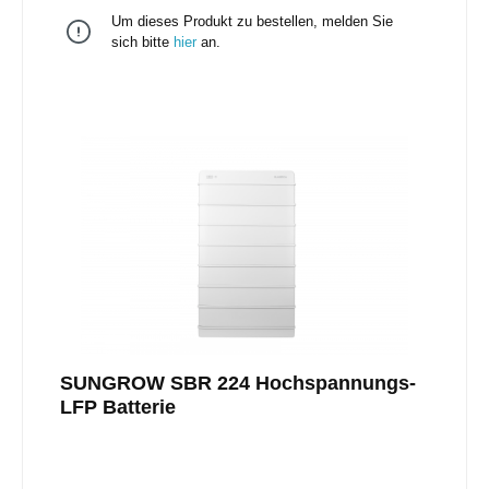
anderen GerätenEinfaches O&M:- Einstellung der
Um dieses Produkt zu bestellen, melden Sie
Wechselrichter-Parameter und Firmware-Updates-
Anlagenwartung über Remote-Web-Zugriff,
sich bitte
hier
an.
optimierter OPEX- Wirk- und Blindleistungsregelung-
Lokale ÜberwachungEinfache Bedienung:- Nachtlicht
zur Wartung- Robustes Gehäuse, einfach zu
installieren
SUNGROW SBR 224 Hochspannungs-
LFP Batterie