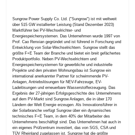
Sungrow Power Supply Co. Ltd. ("Sungrow") ist mit weltweit
über 515 GW installierter Leistung (Stand Dezember 2023)
Marktführer bei PV-Wechselrichter- und
Energiespeichersystemen. Das Unternehmen wurde 1997 von
Prof. Cao Renxian gegründet und ist führend in Forschung und
Entwicklung von Solar-Wechselrichtern. Sungrow stellt das
größte F+E Team der Branche und bietet ein breit gefächertes
Produktportfolio. Neben PV-Wechselrichtern und
Energiespeichersystemen für gewerbliche und industrielle
Projekte und den privaten Wohnungsbau ist Sungrow ein
international anerkannter Partner für schwimmende PV-
Anlagen, Antriebslösungen für NEV-Fahrzeuge, EV-
Ladelösungen und erneuerbare Wasserstofferzeugung. Das
Ergebnis der 27-jährigen Erfolgsgeschichte des Unternehmens
auf dem PV-Markt sind Sungrow Anlagen, die in über 170
Ländern der Welt Energie erzeugen. Als Innovationsführer in
der Solarbranche verfügt Sungrow über ein dynamisches
technisches F+E Team, in dem 40% der Mitarbeiter des
Unternehmens beschäftigt sind. Das Unternehmen hat auch in
ein eigenes Prüfzentrum investiert, das von SGS, CSA und
TÜV Rheinland zugelassen ist. Sungrow hat die größte