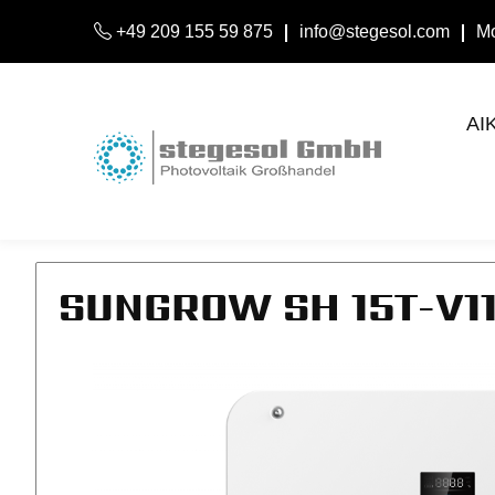
+49 209 155 59 875
info@stegesol.com
Mo
AI
SUNGROW SH 15T-V11