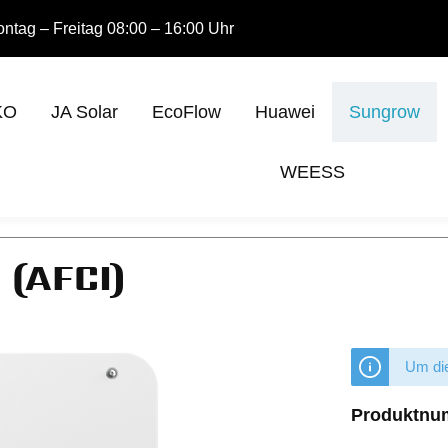
ntag – Freitag 08:00 – 16:00 Uhr
KO
JA Solar
EcoFlow
Huawei
Sungrow
WEESS
 (AFCI)
Um die
Produktnu