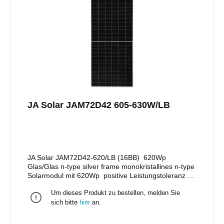
JA Solar JAM72D42 605-630W/LB
JA Solar JAM72D42-620/LB (16BB) 620Wp
Glas/Glas n-type silver frame monokristallines n-type
Solarmodul mit 620Wp positive Leistungstoleranz bis
zu + 5W 108 monokristalline Halbzellen silberner
Um dieses Produkt zu bestellen, melden Sie
Rahmen Stäubli MC4 Stecker/EVO II Stecker 12
Jahre Produktgarantie 30 Jahre lineare
sich bitte
hier
an.
Leistungsgarantie Maße: 2.465 x 1.134 x
35mm Gewicht: 34,6 kg