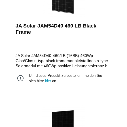
JA Solar JAM54D40 460 LB Black
Frame
JA Solar JAM54D40-460/LB (16BB) 460Wp
Glas/Glas n-typeblack framemonokristallines n-type
Solarmodul mit 460Wp positive Leistungstoleranz bis
zu + 5W108 monokristalline Halbzellenschwarzer
Um dieses Produkt zu bestellen, melden Sie
Rahmen Stäubli MC4 Stecker/EVO II Stecker 25
Jahre Produktgarantie 30 Jahre lineare
sich bitte
hier
an.
Leistungsgarantie Maße: 1.762 x 1.134 x
30mm Gewicht: 22 kg