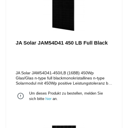
JA Solar JAM54D41 450 LB Full Black
JA Solar JAM54D41-450/LB (16BB) 450Wp
Glas/Glas n-type full blackmonokristallines n-type
Solarmodul mit 450Wp positive Leistungstoleranz bis
zu + 5W108 monokristalline HalbzellenStäubli MC4
Um dieses Produkt zu bestellen, melden Sie
Stecker/EVO II Stecker 25 Jahre Produktgarantie 30
Jahre lineare Leistungsgarantie Maße: 1.762 x
sich bitte
hier
an.
1.134 x 30mm Gewicht: 22 kg