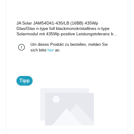
JA Solar JAM54D41-435/LB (16BB) 435Wp
Glas/Glas n-type full blackmonokristallines n-type
Solarmodul mit 435Wp positive Leistungstoleranz bis
zu + 5W108 monokristalline HalbzellenStäubli MC4
Um dieses Produkt zu bestellen, melden Sie
Stecker/EVO II Stecker 25 Jahre Produktgarantie 30
Jahre lineare Leistungsgarantie Maße: 1.762 x
sich bitte
hier
an.
1.134 x 30mm Gewicht: 22 kg
Tipp