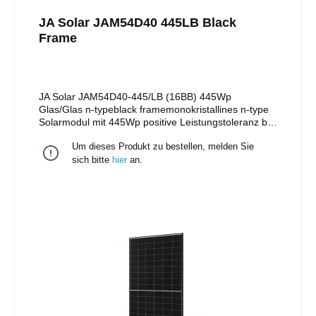
JA Solar JAM54D40 445LB Black
Frame
JA Solar JAM54D40-445/LB (16BB) 445Wp
Glas/Glas n-typeblack framemonokristallines n-type
Solarmodul mit 445Wp positive Leistungstoleranz bis
zu + 5W108 monokristalline Halbzellenschwarzer
Um dieses Produkt zu bestellen, melden Sie
Rahmen Stäubli MC4 Stecker/EVO II Stecker 25
Jahre Produktgarantie 30 Jahre lineare
sich bitte
hier
an.
Leistungsgarantie Maße: 1.762 x 1.134 x 30mm
Gewicht: 22 kg