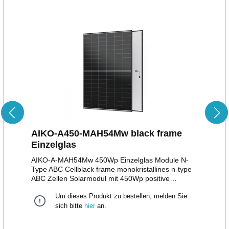
AIKO-A450-MAH54Mw black frame
Einzelglas
AIKO-A-MAH54Mw 450Wp Einzelglas Module N-
Type ABC Cellblack frame monokristallines n-type
ABC Zellen Solarmodul mit 450Wp positive
Leistungstoleranz bis zu + 5W108 monokristalline
Um dieses Produkt zu bestellen, melden Sie
HalbzellenStäubli MC4 Stecker/EVO II Stecker12
Jahre Produktgarantie30 Jahre lineare
sich bitte
hier
an.
LeistungsgarantieMaße: 1.722 x 1.134 x
30mmGewicht: 20,5 kg WEEE Reg. Nr.: