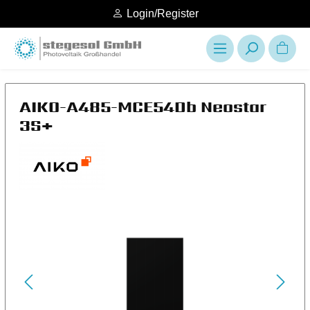
Login/Register
AIKO-A485-MCE54Db Neostar
3S+