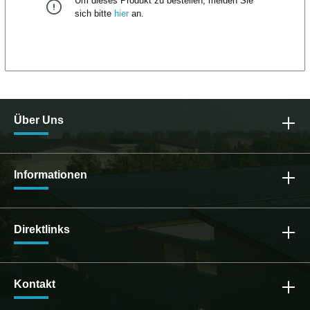
Um dieses Produkt zu bestellen, melden Sie
HalbzellenStäubli MC4 Stecker/EVO II Stecker12
Jahre Produktgarantie30 Jahre lineare
sich bitte
hier
an.
LeistungsgarantieMaße: 1.722 x 1.134 x
30mmGewicht: 20,5 kg WEEE Reg. Nr.:
DE10966855
Über Uns
Informationen
Direktlinks
Kontakt