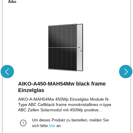
Aiko
AIKO-A450-MAH54Mw black frame
Einzelglas
AIKO-A-MAH54Mw 450Wp Einzelglas Module N-
Type ABC Cellblack frame monokristallines n-type
ABC Zellen Solarmodul mit 450Wp positive
Leistungstoleranz bis zu + 5W108 monokristalline
Um dieses Produkt zu bestellen, melden Sie
HalbzellenStäubli MC4 Stecker/EVO II Stecker12
Jahre Produktgarantie30 Jahre lineare
sich bitte
hier
an.
LeistungsgarantieMaße: 1.722 x 1.134 x