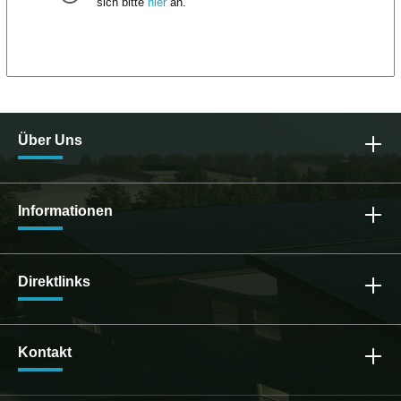
Jahre Produktgarantie30 Jahre lineare
sich bitte
hier
an.
LeistungsgarantieMaße: 1.722 x 1.134 x
30mmGewicht: 20,5 kg WEEE Reg. Nr.:
DE10966855
Über Uns
Informationen
Direktlinks
Kontakt