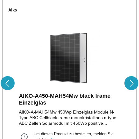
Aiko
AIKO-A450-MAH54Mw black frame
Einzelglas
AIKO-A-MAH54Mw 450Wp Einzelglas Module N-
Type ABC Cellblack frame monokristallines n-type
ABC Zellen Solarmodul mit 450Wp positive
Leistungstoleranz bis zu + 5W108 monokristalline
Um dieses Produkt zu bestellen, melden Sie
HalbzellenStäubli MC4 Stecker/EVO II Stecker12