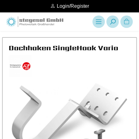
Login/Register
Dachhaken SingleHook Vario