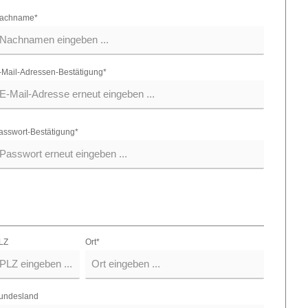
achname*
-Mail-Adressen-Bestätigung*
asswort-Bestätigung*
LZ
Ort*
undesland