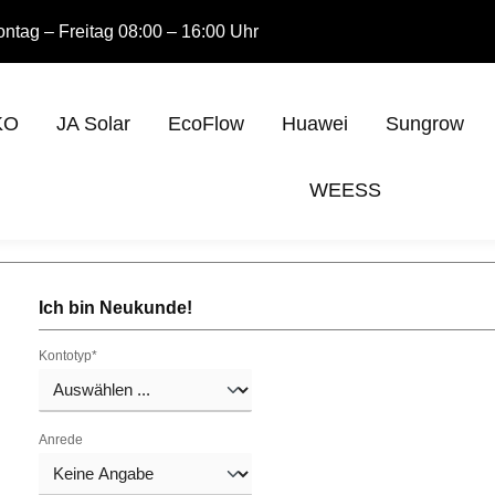
ntag – Freitag 08:00 – 16:00 Uhr
KO
JA Solar
EcoFlow
Huawei
Sungrow
WEESS
Ich bin Neukunde!
Kontotyp*
Anrede