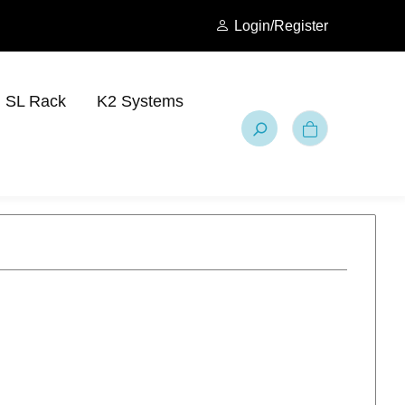
Login/Register
SL Rack
K2 Systems