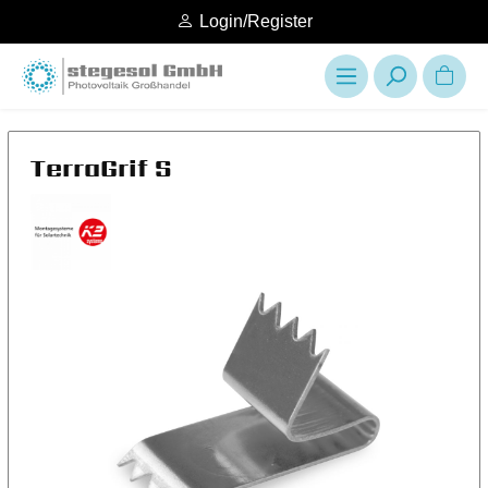
Login/Register
TerraGrif S