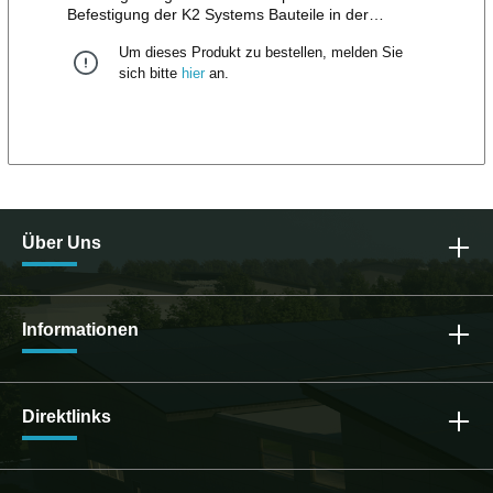
Befestigung der K2 Systems Bauteile in der
Stahlträger Unterkonstruktion, passend für
Um dieses Produkt zu bestellen, melden Sie
Wellblech- und Wellfaserzementeindeckung.
Material: Edelstahl A2. Anwendungsbereiche:
sich bitte
hier
an.
SchrägdachDach Unterkonstruktion: StahlGewinde:
M10x50Klemmbereich (mm): 14-
55Montagesystem: K2 InsertionRail System, K2
SolidRail SystemSchraubenlänge (mm):
85Komponententyp: SolarbefestigerWerkstoff:
Edelstahl A2, EPDMGewicht: 0,094 kg
Über Uns
Informationen
Direktlinks