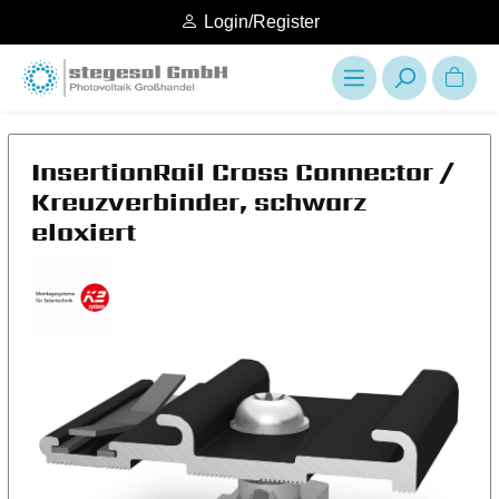
Login/Register
InsertionRail Cross Connector /
Kreuzverbinder, schwarz
eloxiert