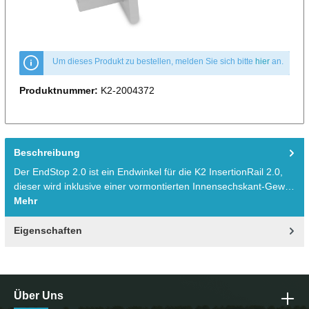
Um dieses Produkt zu bestellen, melden Sie sich bitte
hier
an.
Produktnummer:
K2-2004372
Beschreibung
Der EndStop 2.0 ist ein Endwinkel für die K2 InsertionRail 2.0,
dieser wird inklusive einer vormontierten Innensechskant-Gew…
Mehr
Eigenschaften
Über Uns