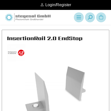
Login/Register
InsertionRail 2.0 EndStop