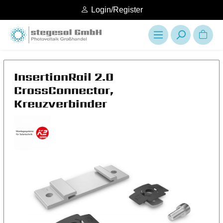
Login/Register
InsertionRail 2.0
CrossConnector,
Kreuzverbinder