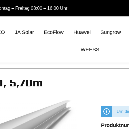
ntag – Freitag 08:00 – 16:00 Uhr
KO
JA Solar
EcoFlow
Huawei
Sungrow
WEESS
0, 5,70m
Um die
Produktnu