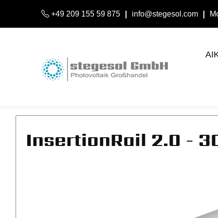
+49 209 155 59 875
info@stegesol.com
Mo
AI
InsertionRail 2.0 - 3