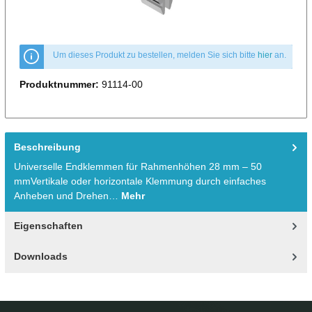
Um dieses Produkt zu bestellen, melden Sie sich bitte
hier
an.
Produktnummer:
91114-00
Beschreibung
Universelle Endklemmen für Rahmenhöhen 28 mm – 50
mmVertikale oder horizontale Klemmung durch einfaches
Anheben und Drehen…
Mehr
Eigenschaften
Downloads