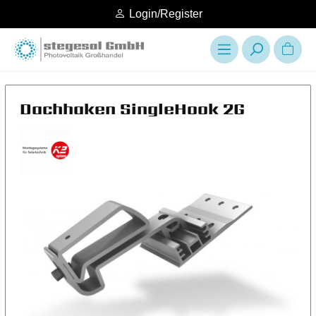
Login/Register
Dachhaken SingleHook 2G