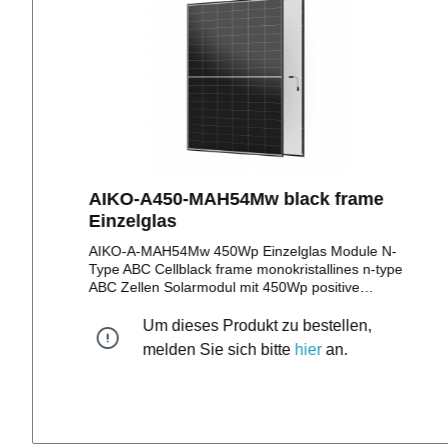
AIKO-A450-MAH54Mw black frame
Einzelglas
AIKO-A-MAH54Mw 450Wp Einzelglas Module N-
Type ABC Cellblack frame monokristallines n-type
ABC Zellen Solarmodul mit 450Wp positive
Leistungstoleranz bis zu + 5W108 monokristalline
HalbzellenStäubli MC4 Stecker/EVO II Stecker12
Um dieses Produkt zu bestellen,
Jahre Produktgarantie30 Jahre lineare
melden Sie sich bitte
hier
an.
LeistungsgarantieMaße: 1.722 x 1.134 x
30mmGewicht: 20,5 kg WEEE Reg. Nr.:
DE10966855