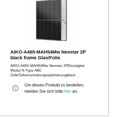
AIKO-A465-MAH54Mw Neostar 2P
black frame Glas/Folie
AIKO-A465-MAH54Mw Neostar 2PEinzelglas
Modul N-Type ABC
ZelleTeilverschattungsoptimierungblack
frame monokristallines n-type ABC Zellen
Solarmodul mit 465Wp positive Leistungstoleranz
Um dieses Produkt zu bestellen,
bis zu + 5W108 monokristalline HalbzellenStäubli
melden Sie sich bitte
hier
an.
MC4 Stecker/EVO II Stecker15 Jahre
Produktgarantie30 Jahre lineare
LeistungsgarantieMaße: 1.757 x 1.134 x
30mmGewicht: 21,5 kg WEEE Reg. Nr.:
DE10966855