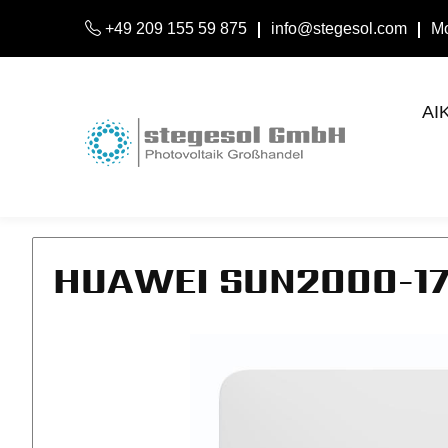
+49 209 155 59 875
info@stegesol.com
Mo
AI
HUAWEI SUN2000-1