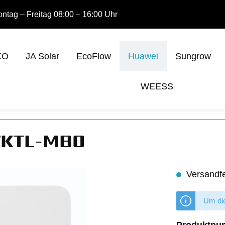
ntag – Freitag 08:00 – 16:00 Uhr
KO
JA Solar
EcoFlow
Huawei
Sungrow
WEESS
7KTL-MB0
Versandfer
Um die