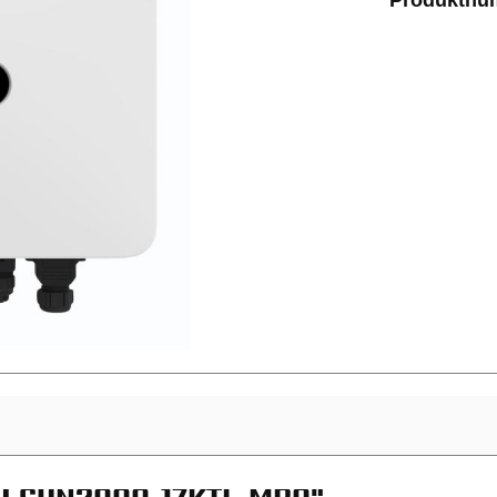
Produktnu
I SUN2000-17KTL-MB0"