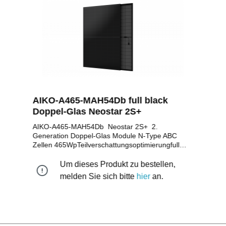
AIKO-A465-MAH54Db full black
Doppel-Glas Neostar 2S+
AIKO-A465-MAH54Db Neostar 2S+ 2.
Generation Doppel-Glas Module N-Type ABC
Zellen 465WpTeilverschattungsoptimierungfull
blackmonokristallines n-type ABC Zellen
Solarmodul mit 465Wp positive Leistungstoleranz
Um dieses Produkt zu bestellen,
bis zu + 5W108 monokristalline HalbzellenStäubli
melden Sie sich bitte
hier
an.
MC4 Stecker/EVO II Stecker25 Jahre
Produktgarantie30 Jahre lineare
LeistungsgarantieMaße: 1.757 x 1.134 x
30mmGewicht: 24,5 kg WEEE Reg. Nr.:
DE10966855