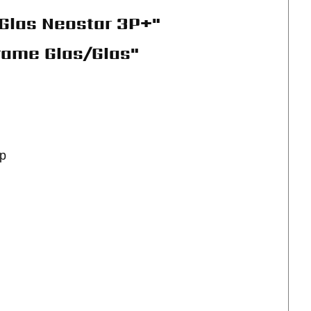
Glas Neostar 3P+"
rame Glas/Glas"
Wp