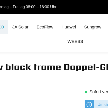
ntag – Freitag 08:00 – 16:00 Uhr
KO
JA Solar
EcoFlow
Huawei
Sungrow
WEESS
black frame Doppel-Gl
Sofort ver
Um die