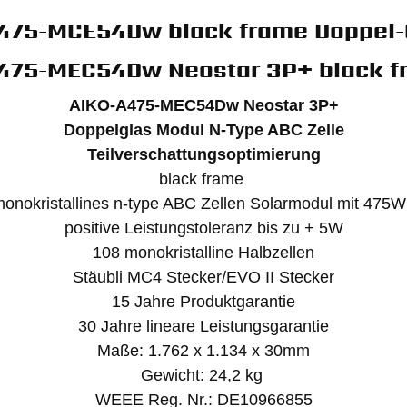
A475-MCE54Dw black frame Doppel-
475-MEC54Dw Neostar 3P+ black f
AIKO-A475-MEC54Dw Neostar 3P+
Doppelglas Modul N-Type ABC Zelle
Teilverschattungsoptimierung
black frame
onokristallines n-type ABC Zellen Solarmodul mit 475
positive Leistungstoleranz bis zu + 5W
108 monokristalline Halbzellen
Stäubli MC4 Stecker/EVO II Stecker
15 Jahre Produktgarantie
30 Jahre lineare Leistungsgarantie
Maße: 1.762 x 1.134 x 30mm
Gewicht: 24,2 kg
WEEE Reg. Nr.: DE10966855