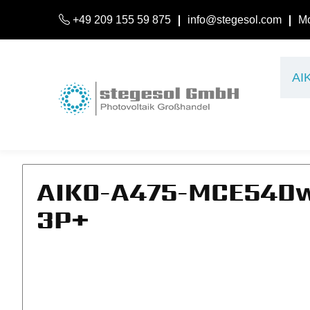
+49 209 155 59 875
info@stegesol.com
Mo
AI
AIKO-A475-MCE54Dw 
3P+