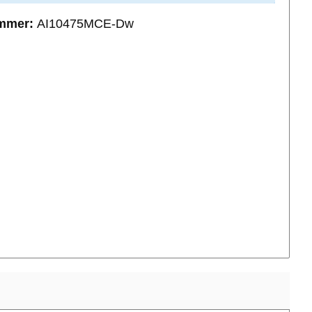
mmer:
AI10475MCE-Dw