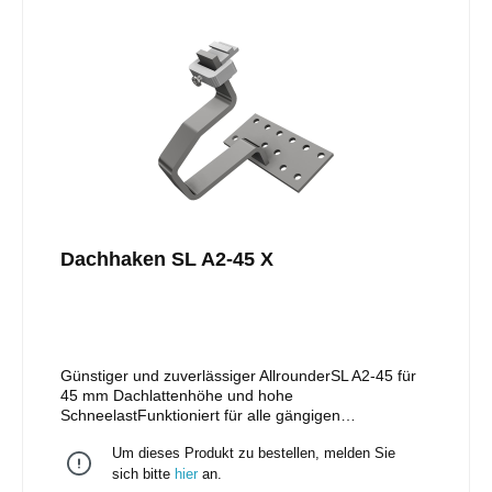
KreuzverbundMaterial: Edelstahl, geschweißt
Dachhaken SL A2-45 X
Günstiger und zuverlässiger AllrounderSL A2-45 für
45 mm Dachlattenhöhe und hohe
SchneelastFunktioniert für alle gängigen
Ziegeldächer/ Schneelastzone 4Optimale Anpassung
Um dieses Produkt zu bestellen, melden Sie
an das Dach mit 2 mm oder 5 mm
UnterlegplattenSchiene in der Höhe verstellbar durch
sich bitte
hier
an.