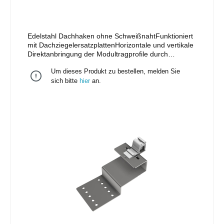
Edelstahl Dachhaken ohne SchweißnahtFunktioniert
mit DachziegelersatzplattenHorizontale und vertikale
Direktanbringung der Modultragprofile durch
Langloch (M10)Befestigungsschrauben (M10x25)
Um dieses Produkt zu bestellen, melden Sie
und Muttern optional erhältlich, Art.-Nr. 93110-25 und
Art.-Nr. 93306-10Installation einlagig oder im
sich bitte
hier
an.
Kreuzverbund