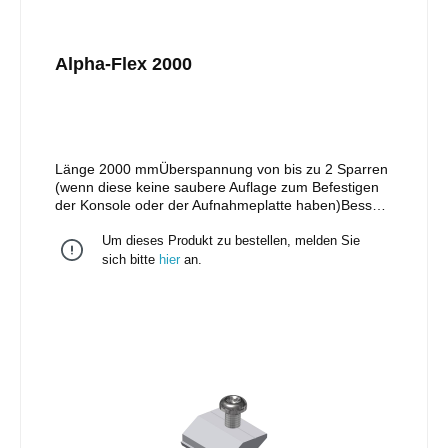
Alpha-Flex 2000
Länge 2000 mmÜberspannung von bis zu 2 Sparren
(wenn diese keine saubere Auflage zum Befestigen
der Konsole oder der Aufnahmeplatte haben)Bessere
Lastverteilung durch Einsetzen von mehreren
Um dieses Produkt zu bestellen, melden Sie
KonsolenSeitliches Verschieben der Konsole zur
KorrekturZusätzliche Aufnahme für ErdungZwei
sich bitte
hier
an.
unterschiedliche Schraubengrößen zur
materialoptimierten Befestigung:6er
Tellerkopfschrauben zur schrägen Befestigung in die
Dachlatte8er Tellerkopfschrauben zur Befestigung
auf dem SparrenAchtung: Die Aussparungen für die
Schrauben haben Ø 7mm und Ø 8,5mm
s. Abbildung.1 VPE = 20 Stk.