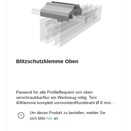
Blitzschutzklemme Oben
Passend für alle ProfileBequem von oben
verschraubbarNur ein Werkzeug nötig: Torx
40Klemme komplett vormontiertRunddraht Ø 8 mm
und 10 mm mit nur einer KlemmeZertifizierung nach
Um dieses Produkt zu bestellen, melden Sie
DIN EN 62561Die messtechnischen Überprüfungen
haben gemäß den gültigen elektrotechnischen
sich bitte
hier
an.
Normen zu erfolgen