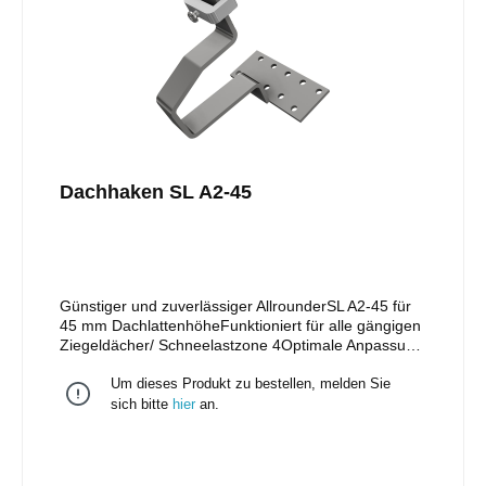
Dachhaken SL A2-45
Günstiger und zuverlässiger AllrounderSL A2-45 für
45 mm DachlattenhöheFunktioniert für alle gängigen
Ziegeldächer/ Schneelastzone 4Optimale Anpassung
an das Dach mit 2 mm oder 5 mm
Um dieses Produkt zu bestellen, melden Sie
UnterlegplattenSchiene in der Höhe verstellbar durch
vormontierte Klemmkombination (für vertikale
sich bitte
hier
an.
Schieneninstallation mit optional erhältlicher
Klemmkombination vertikal, Art.-Nr. 11105-05
austauschen)Nur ein Werkzeug nötig: Torx
TX40Installation einlagig oder im