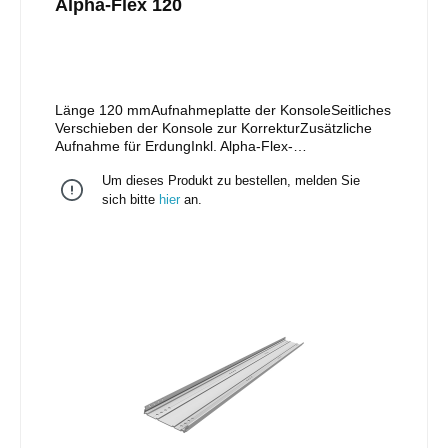
Alpha-Flex 120
Länge 120 mmAufnahmeplatte der KonsoleSeitliches
Verschieben der Konsole zur KorrekturZusätzliche
Aufnahme für ErdungInkl. Alpha-Flex-
Konsolenbefestiger Zwei unterschiedliche
Um dieses Produkt zu bestellen, melden Sie
Schraubengrößen zur materialoptimierten
Befestigung:6er Tellerkopfschrauben zur schrägen
sich bitte
hier
an.
Befestigung in die Dachlatte8er Tellerkopfschrauben
zur Befestigung auf dem SparrenAchtung: Die
Aussparungen für die Schrauben haben Ø 7mm und
Ø 8,5mm s. Abbildung.