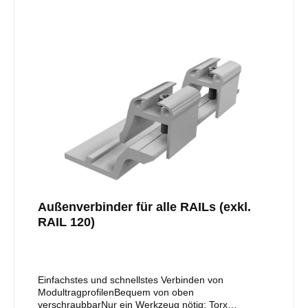
Ziegelbruch!Schiene in der Höhe verstellbar durch
vormontierte Klemmkombination (für vertikale
Schieneninstallation mit optional erhältlicher
Klemmkombination vertikal, Art.-Nr. 11105-05
austauschen)Nur ein Werkzeug notwendig: Torx
TX40Abgedichtet durch aufgenietete
Gummimanschette aus UV-beständigem EPDM und
hochgekantete PlattenseitenIn den Vertiefungen der
Riffelungen entstehen windberuhigte Zonen, dadurch
fließt das Wasser nach unten in Längsrichtung abMit
integriertem Schnee- bzw. EisabweiserInstallation
einlagig oder im KreuzverbundMaterial: gewalztes
Aluminiumblech
Außenverbinder für alle RAILs (exkl.
RAIL 120)
Einfachstes und schnellstes Verbinden von
ModultragprofilenBequem von oben
verschraubbarNur ein Werkzeug nötig: Torx