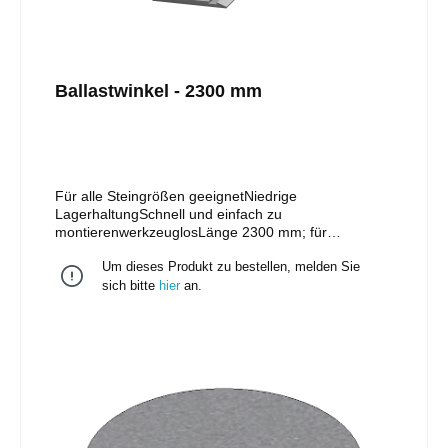
Ballastwinkel - 2300 mm
Für alle Steingrößen geeignetNiedrige
LagerhaltungSchnell und einfach zu
montierenwerkzeuglosLänge 2300 mm; für
Modullängen bis 2200 mm geeignetHergestellt aus
Um dieses Produkt zu bestellen, melden Sie
hochwertigem Aluminium für hohe Beständigkeit
gegen Korrosion, Witterung und äußere Einflüsse
sich bitte
hier
an.