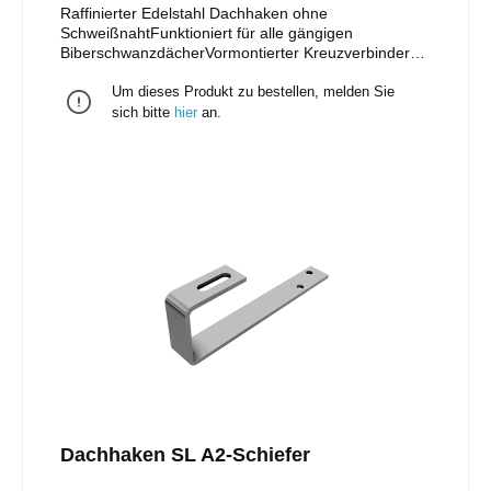
Raffinierter Edelstahl Dachhaken ohne
SchweißnahtFunktioniert für alle gängigen
BiberschwanzdächerVormontierter Kreuzverbinder
ermöglicht horizontale oder vertikale MontageDie
Um dieses Produkt zu bestellen, melden Sie
Bohrungen in der Anschraubfläche erlauben eine
seitliche AnpassungBewährte und einfache
sich bitte
hier
an.
Einhängetechnik für TragschienenNur ein Werkzeug
nötig: Torx TX40Installation einlagig oder im
Kreuzverbund
Dachhaken SL A2-Schiefer