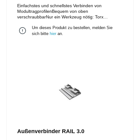
Einfachstes und schnellstes Verbinden von
ModultragprofilenBequem von oben
verschraubbarNur ein Werkzeug nötig: Torx
40Kompatibel zu anderen Profilen am
Um dieses Produkt zu bestellen, melden Sie
MarktUniversell einsetzbar für alle RAILs (exkl. RAIL
120) mit den gleichen statischen Kennwerten einer
sich bitte
hier
an.
Schiene
Außenverbinder RAIL 3.0