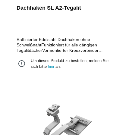
Dachhaken SL A2-Tegalit
Raffinierter Edelstahl Dachhaken ohne
SchweißnahtFunktioniert für alle gängigen
TegalitdächerVormontierter Kreuzverbinder
ermöglicht horizontale oder vertikale MontageDie
Um dieses Produkt zu bestellen, melden Sie
Bohrungen in der Anschraubfläche erlauben eine
seitliche AnpassungBewährte und einfache
sich bitte
hier
an.
Einhängetechnik für TragschienenNur ein Werkzeug
nötig: Torx TX40Installation einlagig oder im
Kreuzverbund