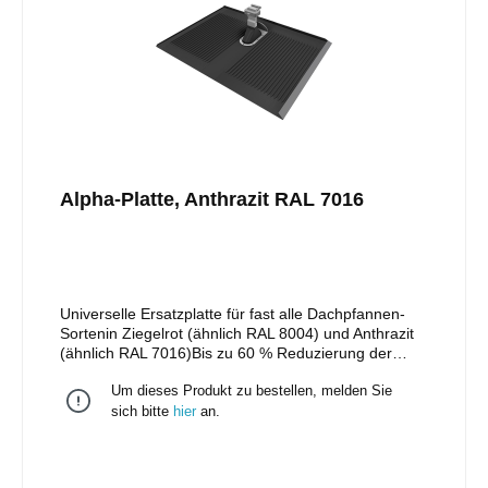
Alpha-Platte, Anthrazit RAL 7016
Universelle Ersatzplatte für fast alle Dachpfannen-
Sortenin Ziegelrot (ähnlich RAL 8004) und Anthrazit
(ähnlich RAL 7016)Bis zu 60 % Reduzierung der
DachanbindungenGeeignet für hohe Schneelast (bis
Um dieses Produkt zu bestellen, melden Sie
1.500 kg)Vereinfachte LagerhaltungKein
mechanisches Ausschneiden notwendig; nie mehr
sich bitte
hier
an.
Ziegelbruch!Schiene in der Höhe verstellbar durch
vormontierte Klemmkombination (für vertikale
Schieneninstallation mit optional erhältlicher