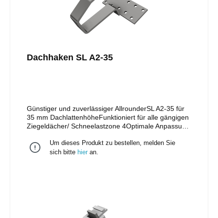
Dachhaken SL A2-35
Günstiger und zuverlässiger AllrounderSL A2-35 für
35 mm DachlattenhöheFunktioniert für alle gängigen
Ziegeldächer/ Schneelastzone 4Optimale Anpassung
an das Dach mit 2 mm oder 5 mm
Um dieses Produkt zu bestellen, melden Sie
UnterlegplattenSchiene in der Höhe verstellbar durch
vormontierte Klemmkombination (für vertikale
sich bitte
hier
an.
Schieneninstallation mit optional erhältlicher
Klemmkombination vertikal, Art.-Nr. 11105-05
austauschen)Nur ein Werkzeug nötig: Torx
TX40Installation einlagig oder im
KreuzverbundMaterial: Edelstahl, geschweißt