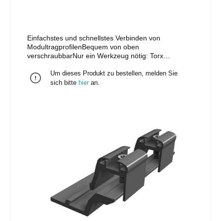
Einfachstes und schnellstes Verbinden von
ModultragprofilenBequem von oben
verschraubbarNur ein Werkzeug nötig: Torx
40Kompatibel zu anderen Profilen am
Um dieses Produkt zu bestellen, melden Sie
MarktUniversell einsetzbar für alle RAILs (exkl. RAIL
120) mit den gleichen statischen Kennwerten einer
sich bitte
hier
an.
SchieneDank einer Höhe von nur 20 mm eignet sich
der Außenverbinder 3.0 ideal für flache
AufbautenAuch in schwarz eloxiert erhältlich