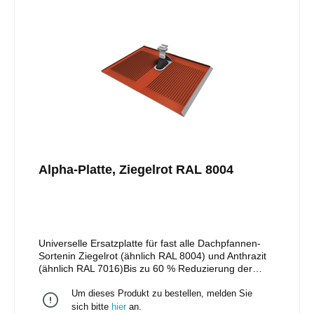
Klemmkombination vertikal, Art.-Nr. 11105-05
austauschen)Nur ein Werkzeug notwendig: Torx
TX40Abgedichtet durch aufgenietete
Gummimanschette aus UV-beständigem EPDM und
hochgekantete PlattenseitenIn den Vertiefungen der
Riffelungen entstehen windberuhigte Zonen, dadurch
fließt das Wasser nach unten in Längsrichtung abMit
integriertem Schnee- bzw. EisabweiserInstallation
einlagig oder im KreuzverbundMaterial: gewalztes
Aluminiumblech
Alpha-Platte, Ziegelrot RAL 8004
Universelle Ersatzplatte für fast alle Dachpfannen-
Sortenin Ziegelrot (ähnlich RAL 8004) und Anthrazit
(ähnlich RAL 7016)Bis zu 60 % Reduzierung der
DachanbindungenGeeignet für hohe Schneelast (bis
Um dieses Produkt zu bestellen, melden Sie
1.500 kg)Vereinfachte LagerhaltungKein
mechanisches Ausschneiden notwendig; nie mehr
sich bitte
hier
an.