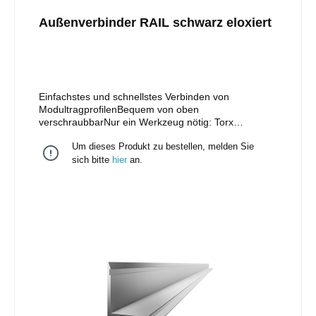
Außenverbinder RAIL schwarz eloxiert
Einfachstes und schnellstes Verbinden von
ModultragprofilenBequem von oben
verschraubbarNur ein Werkzeug nötig: Torx
40Kompatibel zu anderen Profilen am
Um dieses Produkt zu bestellen, melden Sie
MarktUniversell einsetzbar für alle RAILs (exkl. RAIL
120) mit den gleichen statischen Kennwerten einer
sich bitte
hier
an.
Schiene