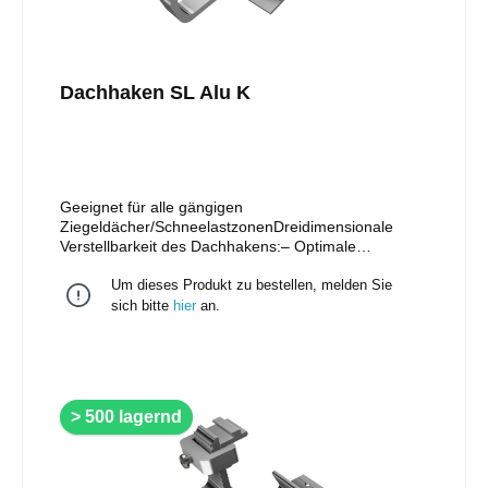
Dachhaken SL Alu K
Geeignet für alle gängigen
Ziegeldächer/SchneelastzonenDreidimensionale
Verstellbarkeit des Dachhakens:– Optimale
Anpassung an jedes Dach, ganz ohne
Um dieses Produkt zu bestellen, melden Sie
Unterlegplatten– Einfache vertikale Verstellbarkeit
des Fußes von 35 mm – 60 mm, Dachhaken
sich bitte
hier
an.
entsprechend einhängen und fixieren– Horizontale
Flexibilität ermöglicht optimale Positionierung des
Hakenoberteils (Bügel) beim Austritt zwischen den
DachplattenBewährte und schnelle Einhängetechnik
für SchienenSchiene in der Höhe verstellbar durch
> 500 lagernd
vormontierte Klemmkombination (für vertikale
Schieneninstallation mit optional erhältlicher
Klemmkombination vertikal, Art.-Nr. 11105-05
austauschen)Nur ein Werkzeug nötig: Torx