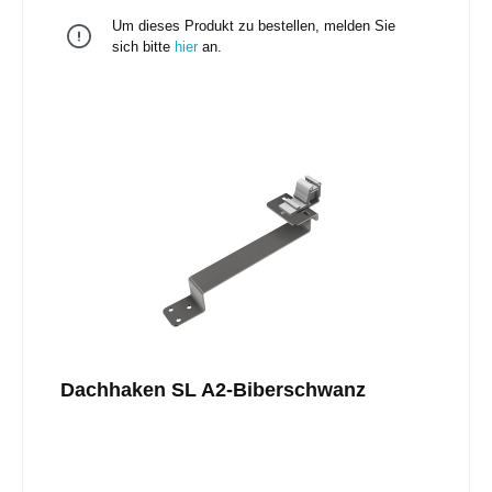
an das Dach mit 2 mm oder 5 mm
Um dieses Produkt zu bestellen, melden Sie
UnterlegplattenSchiene in der Höhe verstellbar durch
vormontierte Klemmkombination (für vertikale
sich bitte
hier
an.
Schieneninstallation mit optional erhältlicher
Klemmkombination vertikal, Art.-Nr. 11105-05
austauschen)Nur ein Werkzeug nötig: Torx
TX40Installation einlagig oder im
KreuzverbundMaterial: Edelstahl, geschweißt
Dachhaken SL A2-Biberschwanz