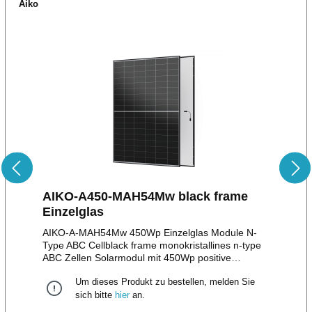
Aiko
AIKO-A450-MAH54Mw black frame
Einzelglas
AIKO-A-MAH54Mw 450Wp Einzelglas Module N-
Type ABC Cellblack frame monokristallines n-type
ABC Zellen Solarmodul mit 450Wp positive
Leistungstoleranz bis zu + 5W108 monokristalline
Um dieses Produkt zu bestellen, melden Sie
HalbzellenStäubli MC4 Stecker/EVO II Stecker12
Jahre Produktgarantie30 Jahre lineare
sich bitte
hier
an.
LeistungsgarantieMaße: 1.722 x 1.134 x