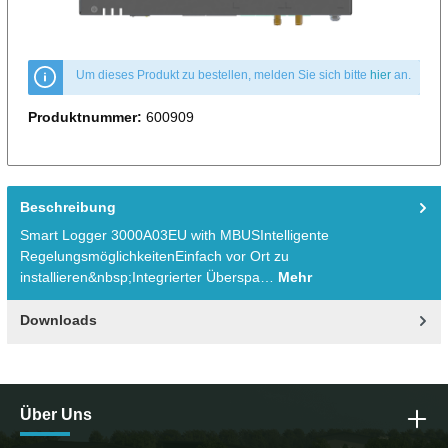
Um dieses Produkt zu bestellen, melden Sie sich bitte
hier
an.
Produktnummer:
600909
Beschreibung
Smart Logger 3000A03EU with MBUSIntelligente
RegelungsmöglichkeitenEinfach vor Ort zu
installieren&nbsp;Integrierter Überspa…
Mehr
Downloads
Über Uns