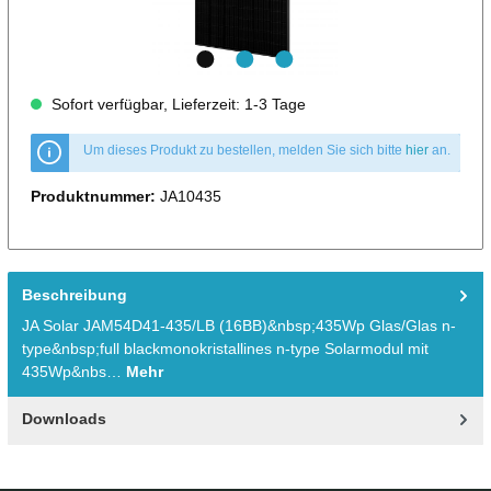
Sofort verfügbar, Lieferzeit: 1-3 Tage
Um dieses Produkt zu bestellen, melden Sie sich bitte
hier
an.
Produktnummer:
JA10435
Beschreibung
JA Solar JAM54D41-435/LB (16BB)&nbsp;435Wp Glas/Glas n-
type&nbsp;full blackmonokristallines n-type Solarmodul mit
435Wp&nbs…
Mehr
Downloads