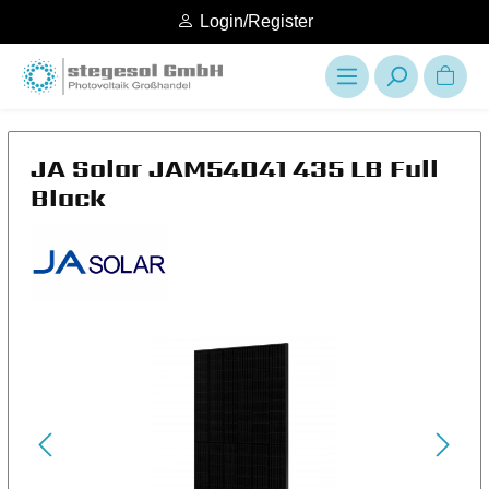
Login/Register
JA Solar JAM54D41 435 LB Full
Black