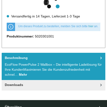
Versandfertig in 14 Tagen, Lieferzeit 1-3 Tage
Um dieses Produkt zu bestellen, melden Sie sich bitte
hier
an.
Produktnummer:
5020301001
Beschreibung
EcoFlow PowerPulse 2 Wallbox – Die intelligente Ladelösung für
Ihre KundenMaximieren Sie die Kundenzufriedenheit mit
schnel…
Mehr
Downloads