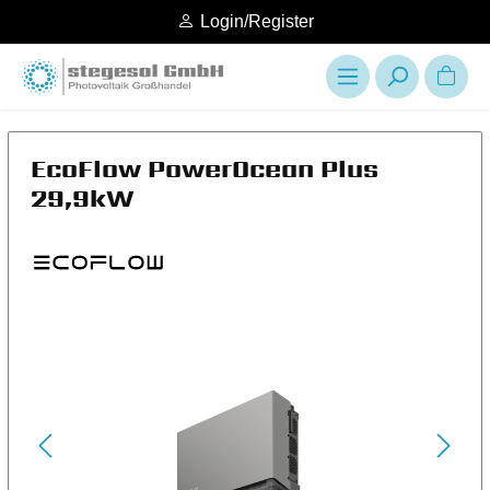
Login/Register
EcoFlow PowerOcean Plus
29,9kW