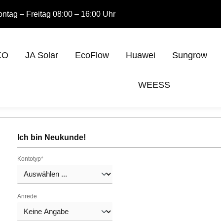
ntag – Freitag 08:00 – 16:00 Uhr
KO
JA Solar
EcoFlow
Huawei
Sungrow
WEESS
Ich bin Neukunde!
Kontotyp*
Anrede