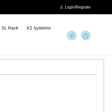
Login/Register
SL Rack
K2 Systems