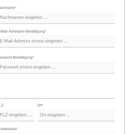
achname*
-Mail-Adressen-Bestätigung*
asswort-Bestätigung*
LZ
Ort*
undesland